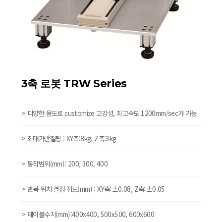
3축 로봇 TRW Series
디양한 용도로 customize 고강성, 최고속도 1200mm/sec가 가능
최대가반질량 : XY축:8kg, Z축:3kg
동작범위(mm): 200, 300, 400
반복 위치 결정 정도(mm) : XY축:±0.08, Z축:±0.05
테이블수치(mm):400x400, 500x500, 600x600