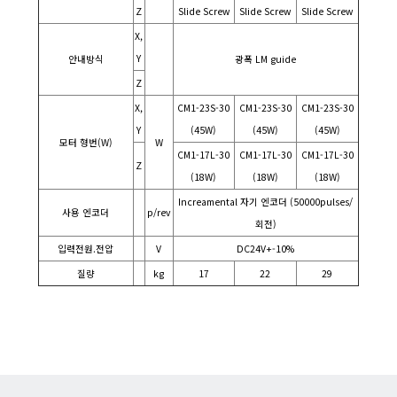
Z
Slide Screw
Slide Screw
Slide Screw
X,
Y
안내방식
광폭 LM guide
Z
X,
CM1-23S-30
CM1-23S-30
CM1-23S-30
Y
(45W)
(45W)
(45W)
모터 형번(W)
W
CM1-17L-30
CM1-17L-30
CM1-17L-30
Z
(18W)
(18W)
(18W)
Increamental 자기 엔코더 (50000pulses/
사용 엔코더
p/rev
회전)
입력전원.전압
V
DC24V+-10%
질량
kg
17
22
29