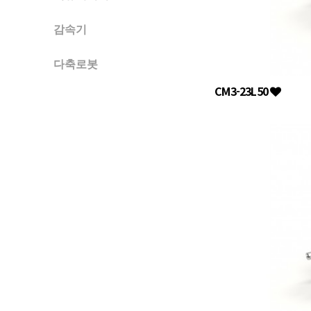
감속기
다축로봇
CM3-23L50