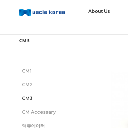
About Us
CM3
CM1
CM2
CM3
CM Accessary
액츄에이터