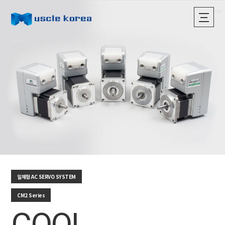
일체형 AC SERVO SYSTEM
CM2 Series
COOL